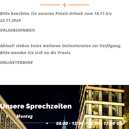
Bitte beachten Sie unseren Praxis-Urlaub vom 18.11.bis
22.11.2024
URLAUBSHINWEIS
Aktuell stehen keine weiteren Onlinetermine zur Verfügung.
Bitte wenden Sie sich an die Praxis.
ONLINETERMINE
Unsere Sprechzeiten
Montag
08:00 - 12:00 / 14:00 - 17:00 Uhr