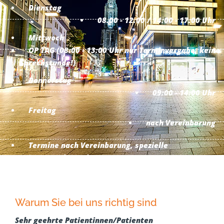
Dienstag
08.00 - 12.00 / 14:00 - 17:00 Uhr
Mittwoch
OP TAG (08:00 - 13:00 Uhr nur Terminvergabe, keine
Sprechstunde!)
Donnerstag
09:00 - 14:00 Uhr
Freitag
nach Vereinbarung
Termine nach Vereinbarung, spezielle
Privatsprechstunden.
Warum Sie bei uns richtig sind
Sehr geehrte Patientinnen/Patienten