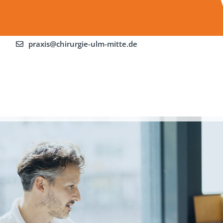
+49 (0)731 34944
praxis@chirurgie-ulm-mitte.de